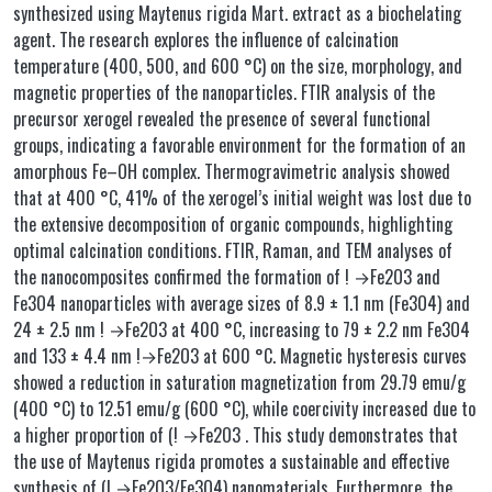
synthesized using Maytenus rigida Mart. extract as a biochelating
agent. The research explores the influence of calcination
temperature (400, 500, and 600 °C) on the size, morphology, and
magnetic properties of the nanoparticles. FTIR analysis of the
precursor xerogel revealed the presence of several functional
groups, indicating a favorable environment for the formation of an
amorphous Fe–OH complex. Thermogravimetric analysis showed
that at 400 °C, 41% of the xerogel’s initial weight was lost due to
the extensive decomposition of organic compounds, highlighting
optimal calcination conditions. FTIR, Raman, and TEM analyses of
the nanocomposites confirmed the formation of ! →Fe2O3 and
Fe3O4 nanoparticles with average sizes of 8.9 ± 1.1 nm (Fe3O4) and
24 ± 2.5 nm ! →Fe2O3 at 400 °C, increasing to 79 ± 2.2 nm Fe3O4
and 133 ± 4.4 nm !→Fe2O3 at 600 °C. Magnetic hysteresis curves
showed a reduction in saturation magnetization from 29.79 emu/g
(400 °C) to 12.51 emu/g (600 °C), while coercivity increased due to
a higher proportion of (! →Fe2O3 . This study demonstrates that
the use of Maytenus rigida promotes a sustainable and effective
synthesis of (! →Fe2O3/Fe3O4) nanomaterials. Furthermore, the