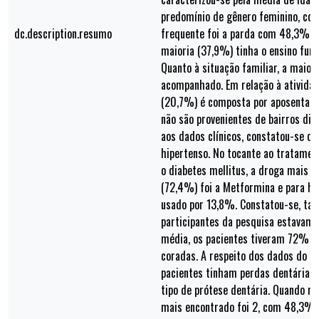
predomínio de gênero feminino, co
dc.description.resumo
frequente foi a parda com 48,3% e 
maioria (37,9%) tinha o ensino fun
Quanto à situação familiar, a maio
acompanhado. Em relação à atividad
(20,7%) é composta por aposentado
não são provenientes de bairros di
aos dados clínicos, constatou-se q
hipertenso. No tocante ao tratame
o diabetes mellitus, a droga mais u
(72,4%) foi a Metformina e para hip
usado por 13,8%. Constatou-se, t
participantes da pesquisa estavam 
média, os pacientes tiveram 72% d
coradas. A respeito dos dados do 
pacientes tinham perdas dentária
tipo de prótese dentária. Quando no
mais encontrado foi 2, com 48,3%, 