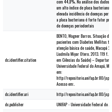
com 44,8%. Na análise dos dados c
um alto índice de placa bacterian
elevada incidência de doenças perio
a placa bacteriana é forte fator pr
de doenças periodontais
BENTO, Wagner Barros. Situação de 
pacientes com Diabetes Mellitus ti
atenção básica de saúde, Macapá 20
Liudmila Miyar Otero. 2013. 119 f. 
dc.identifier.citation
em Ciências da Saúde) – Departame
Universidade Federal do Amapá, Mac
em:
http://repositorio.unifap.br:80/js
Acesso em:.
dc.identifier.uri
http://repositorio.unifap.br:80/js
dc.publisher
UNIFAP - Universidade Federal do 