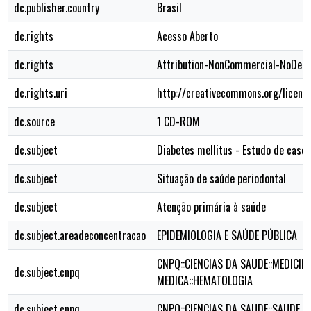
dc.publisher.country
Brasil
dc.rights
Acesso Aberto
dc.rights
Attribution-NonCommercial-NoDeriv
dc.rights.uri
http://creativecommons.org/licens
dc.source
1 CD-ROM
dc.subject
Diabetes mellitus - Estudo de caso 
dc.subject
Situação de saúde periodontal
dc.subject
Atenção primária à saúde
dc.subject.areadeconcentracao
EPIDEMIOLOGIA E SAÚDE PÚBLICA
CNPQ::CIENCIAS DA SAUDE::MEDICINA
dc.subject.cnpq
MEDICA::HEMATOLOGIA
dc.subject.cnpq
CNPQ::CIENCIAS DA SAUDE::SAUDE C