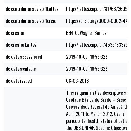
dc.contributor.advisor1Lattes
http://lattes.cnpq.br/8176673605
dc.contributor.advisor1orcid
https://orcid.org/0000-0002-443
dc.creator
BENTO, Wagner Barros
dc.creator.Lattes
http://lattes.cnpq.br/4535183373
dc.date.accessioned
2019-10-07T16:55:32Z
dc.date.available
2019-10-07T16:55:32Z
dc.date.issued
08-03-2013
This is quantitative descriptive stu
Unidade Básica de Saúde – Basic He
Universidade Federal do Amapá, dur
April 2011 to March 2012. Overall o
periodontal health status of patien
the UBS UNIFAP. Specific Objectives