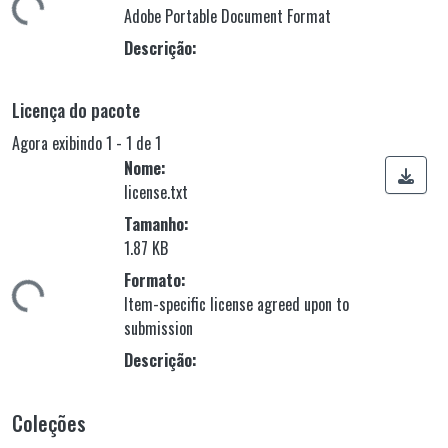
Adobe Portable Document Format
Descrição:
Licença do pacote
Agora exibindo
1 - 1 de 1
Nome:
license.txt
Tamanho:
1.87 KB
gando...
Formato:
Item-specific license agreed upon to
submission
Descrição:
Coleções