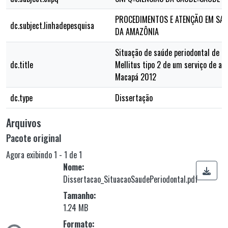
PROCEDIMENTOS E ATENÇÃO EM SA
dc.subject.linhadepesquisa
DA AMAZÔNIA
Situação de saúde periodontal de p
dc.title
Mellitus tipo 2 de um serviço de at
Macapá 2012
dc.type
Dissertação
Arquivos
Pacote original
Agora exibindo
1 - 1 de 1
Nome:
Dissertacao_SituacaoSaudePeriodontal.pdf
Tamanho:
1.24 MB
gando...
Formato: