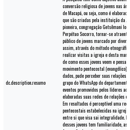
conversão religiosa de jovens nas áre
de Macapá, ou seja, como é elaborado
que são criadas pela instituição da 
pioneira, congregação Getsêmani loca
Perpétuo Socorro, tornar-se atraent
público de jovens marcado por divers
assim, através do método etnográfic
realizar visitas a igreja e desta mane
de como esses jovens veem e pensam
movimento pentecostal (evangélico). 
dados, pude perceber suas relações na
dc.description.resumo
grupo do WhatsApp do departamento d
eventos promovidos pelos líderes aos
elaboradas suas redes de relações e s
Em resultados é perceptível uma rede
pentecostais estabelecidas na igreja
entre si que visa sai integralidade. 
desses jovens tem familiaridade, ass