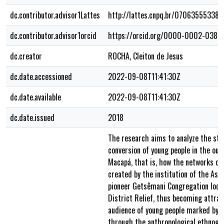
dc.contributor.advisor1Lattes
http://lattes.cnpq.br/07063555338
dc.contributor.advisor1orcid
https://orcid.org/0000-0002-0380
dc.creator
ROCHA, Cleiton de Jesus
dc.date.accessioned
2022-09-08T11:41:30Z
dc.date.available
2022-09-08T11:41:30Z
dc.date.issued
2018
The research aims to analyze the stra
conversion of young people in the outs
Macapá, that is, how the networks of 
created by the institution of the Ass
pioneer Getsêmani Congregation locat
District Relief, thus becoming attract
audience of young people marked by v
through the anthropological ethnogra