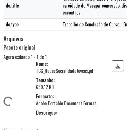
dc.title
na cidade de Macapá: conversão, disp
encontros
dc.type
Trabalho de Conclusão de Curso - Gr
Arquivos
Pacote original
Agora exibindo
1 - 1 de 1
Nome:
TCC_RedesSocialidadeJovens.pdf
Tamanho:
659.12 KB
Formato:
gando...
Adobe Portable Document Format
Descrição: