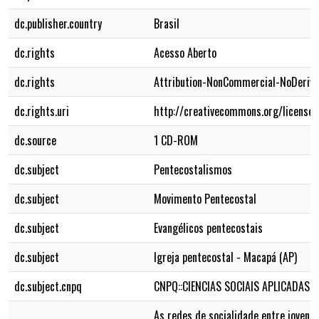
dc.publisher.country
Brasil
dc.rights
Acesso Aberto
dc.rights
Attribution-NonCommercial-NoDerivs
dc.rights.uri
http://creativecommons.org/licenses
dc.source
1 CD-ROM
dc.subject
Pentecostalismos
dc.subject
Movimento Pentecostal
dc.subject
Evangélicos pentecostais
dc.subject
Igreja pentecostal - Macapá (AP)
dc.subject.cnpq
CNPQ::CIENCIAS SOCIAIS APLICADAS
As redes de socialidade entre jovens