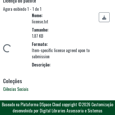
Licença do pacote
Agora exibindo
1 - 1 de 1
Nome:
license.txt
Tamanho:
1.87 KB
Formato:
gando...
Item-specific license agreed upon to
submission
Descrição:
Coleções
Ciências Sociais
Baseado na Plataforma DSpace Cloud
copyright ©2026
Customização
desenvolvida por Digital Libraries Assessoria e Sistemas