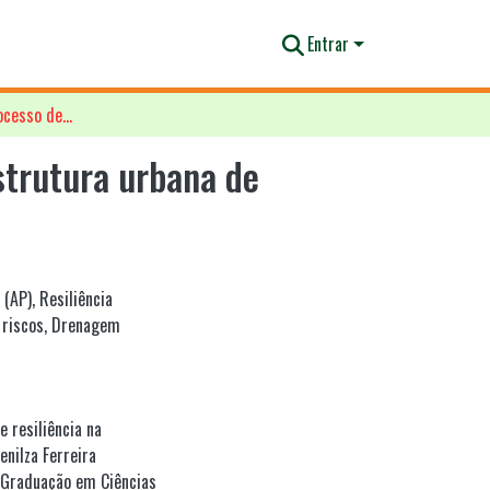
Entrar
A infraestrutura verde e o processo de resiliência na infraestrutura urbana de Macapá, Amapá, Brasil
estrutura urbana de
 (AP)
,
Resiliência
 riscos
,
Drenagem
e resiliência na
enilza Ferreira
 (Graduação em Ciências