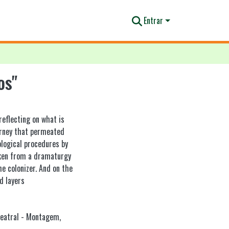
Entrar
os"
reflecting on what is
ourney that permeated
logical procedures by
aken from a dramaturgy
e colonizer. And on the
d layers
teatral - Montagem
,