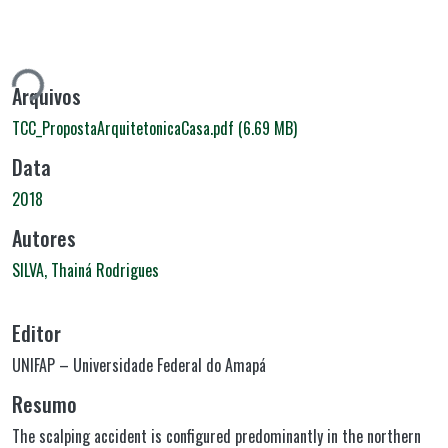
ando...
Arquivos
TCC_PropostaArquitetonicaCasa.pdf
(6.69 MB)
Data
2018
Autores
SILVA, Thainá Rodrigues
Editor
UNIFAP – Universidade Federal do Amapá
Resumo
The scalping accident is configured predominantly in the northern