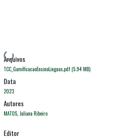
Carregando...
Arquivos
TCC_GamificacaoEnsinoLinguas.pdf
(5.94 MB)
Data
2023
Autores
MATOS, Juliana Ribeiro
Editor