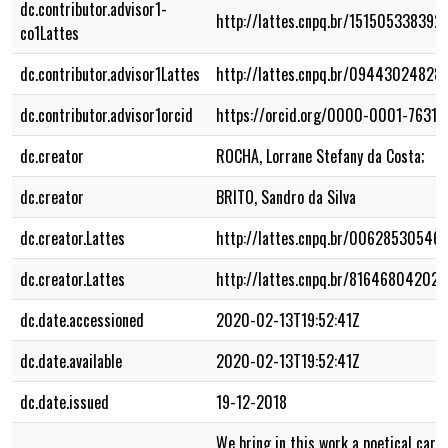
dc.contributor.advisor1-
http://lattes.cnpq.br/151505338392
co1Lattes
dc.contributor.advisor1Lattes
http://lattes.cnpq.br/09443024828
dc.contributor.advisor1orcid
https://orcid.org/0000-0001-7631-
dc.creator
ROCHA, Lorrane Stefany da Costa;
dc.creator
BRITO, Sandro da Silva
dc.creator.Lattes
http://lattes.cnpq.br/00628530546
dc.creator.Lattes
http://lattes.cnpq.br/81646804202
dc.date.accessioned
2020-02-13T19:52:41Z
dc.date.available
2020-02-13T19:52:41Z
dc.date.issued
19-12-2018
We bring in this work a poetical cart