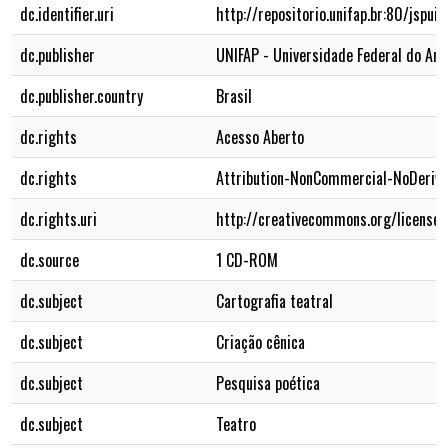
dc.identifier.uri
http://repositorio.unifap.br:80/jsp
dc.publisher
UNIFAP - Universidade Federal do Am
dc.publisher.country
Brasil
dc.rights
Acesso Aberto
dc.rights
Attribution-NonCommercial-NoDerivs
dc.rights.uri
http://creativecommons.org/licenses
dc.source
1 CD-ROM
dc.subject
Cartografia teatral
dc.subject
Criação cênica
dc.subject
Pesquisa poética
dc.subject
Teatro