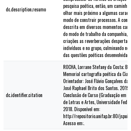
pesquisa poética, então, um caminho
dc.description.resumo
olhar mais próximo a algumas caracte
modo de construir processos. A const
descrita em diversos momentos carr
do modo de trabalho da companhia, m
criações as reverberações despertada
indivíduos e no grupo, culminando no
das questões poéticas desenvolvidas
ROCHA, Lorrane Stefany da Costa; BRI
Memorial cartografia poética da Cia.
Orientador: José Flávio Gonçalves da 
José Raphael Brito dos Santos. 2019. 
dc.identifier.citation
Conclusão de Curso (Graduação em T
de Letras e Artes, Universidade Fede
2018. Disponível em:
http://repositorio.unifap.br:80/jspu
Acesso em:.