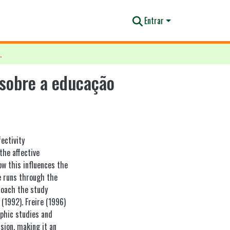
Entrar
m sobre a educação inclusiva
 sobre a educação
ectivity
the affective
ow this influences the
e runs through the
proach the study
 (1992). Freire (1996)
phic studies and
usion, making it an