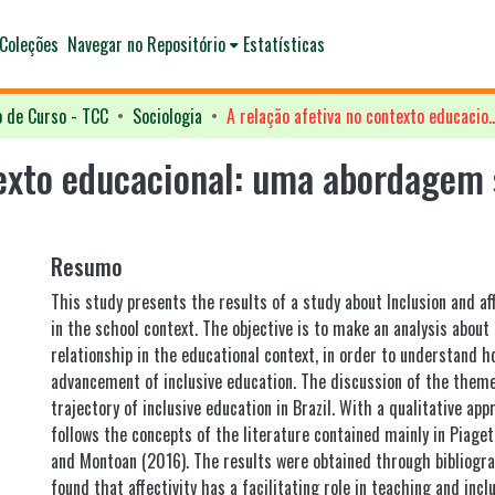
Coleções
Navegar no Repositório
Estatísticas
o de Curso - TCC
Sociologia
A relação afetiva no contexto educacional: uma abordage
texto educacional: uma abordagem
Resumo
This study presents the results of a study about Inclusion and aff
in the school context. The objective is to make an analysis about 
relationship in the educational context, in order to understand h
advancement of inclusive education. The discussion of the them
trajectory of inclusive education in Brazil. With a qualitative ap
follows the concepts of the literature contained mainly in Piaget
and Montoan (2016). The results were obtained through bibliogra
found that affectivity has a facilitating role in teaching and incl