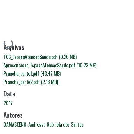
Carregando...
Arquivos
TCC_EspacoAtencaoSaude.pdf
(9.26 MB)
Apresentacao_EspacoAtencaoSaude.pdf
(10.22 MB)
Prancha_parte1.pdf
(43.47 MB)
Prancha_parte2.pdf
(2.18 MB)
Data
2017
Autores
DAMASCENO, Andressa Gabriela dos Santos