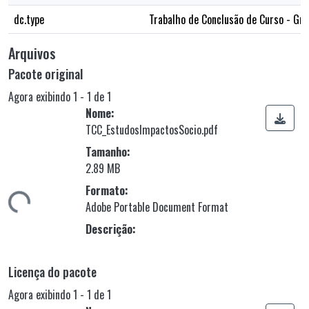
dc.type
Trabalho de Conclusão de Curso - Gr
Arquivos
Pacote original
Agora exibindo
1 - 1 de 1
Nome:
TCC_EstudosImpactosSocio.pdf
Tamanho:
2.89 MB
gando...
Formato:
Adobe Portable Document Format
Descrição:
Licença do pacote
Agora exibindo
1 - 1 de 1