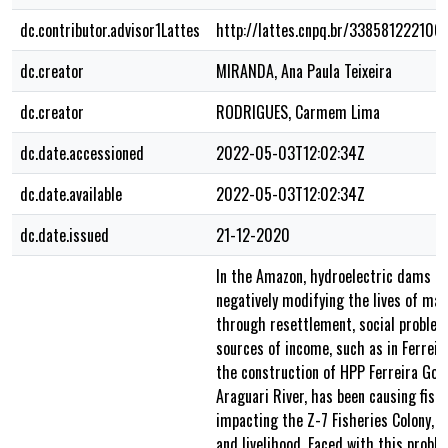
dc.contributor.advisor1Lattes
http://lattes.cnpq.br/338581222106
dc.creator
MIRANDA, Ana Paula Teixeira
dc.creator
RODRIGUES, Carmem Lima
dc.date.accessioned
2022-05-03T12:02:34Z
dc.date.available
2022-05-03T12:02:34Z
dc.date.issued
21-12-2020
In the Amazon, hydroelectric dams ar
negatively modifying the lives of ma
through resettlement, social problem
sources of income, such as in Ferrei
the construction of HPP Ferreira Gom
Araguari River, has been causing fish 
impacting the Z-7 Fisheries Colony, 
and livelihood. Faced with this probl