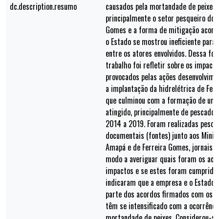
dc.description.resumo
causados pela mortandade de peixes
principalmente o setor pesqueiro do 
Gomes e a forma de mitigação acord
o Estado se mostrou ineficiente para 
entre os atores envolvidos. Dessa for
trabalho foi refletir sobre os impact
provocados pelas ações desenvolvime
a implantação da hidrelétrica de Fer
que culminou com a formação de um
atingido, principalmente de pescadore
2014 a 2019. Foram realizadas pesqui
documentais (fontes) junto aos Minis
Amapá e de Ferreira Gomes, jornais e
modo a averiguar quais foram os aco
impactos e se estes foram cumpridos
indicaram que a empresa e o Estado
parte dos acordos firmados com os at
têm se intensificado com a ocorrênci
mortandade de peixes. Considerou-se