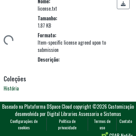
Nome:
license.txt
Tamanho:
1.87 KB
gando...
Formato:
Item-specific license agreed upon to
submission
Descrição:
Coleções
História
Baseado na Plataforma DSpace Cloud
copyright ©2026
Customização
desenvolvida por Digital Libraries Assessoria e Sistemas
Configurações de
Política de
Termos de
Contato
cookies
privacidade
uso
COAR Notify