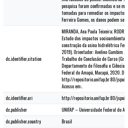
pesquisa foram confirmadas e se me
tomadas para remediar os impactos 
Ferreira Gomes, os danos podem se to
MIRANDA, Ana Paula Teixeira; RODRI
Estudo dos impactos socioambientais
construção da usina hidrelétrica Fer
2019). Orientador: Avelino Gambim Jún
dc.identifier.citation
Trabalho de Conclusão de Curso (Gra
Departamento de Filosofia e Ciência
Federal do Amapá, Macapá, 2020. Dis
http://repositorio.unifap.br:80/jspu
Acesso em:.
dc.identifier.uri
http://repositorio.unifap.br:80/jsp
dc.publisher
UNIFAP – Universidade Federal do A
dc.publisher.country
Brasil