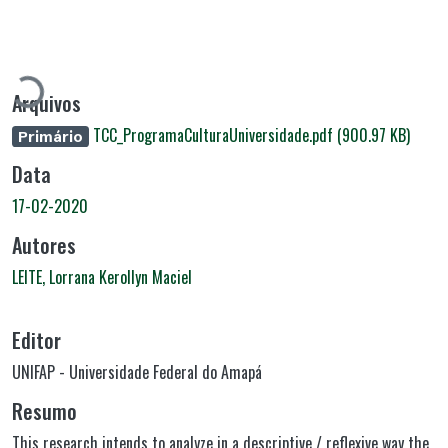
Carregando...
Arquivos
TCC_ProgramaCulturaUniversidade.pdf
(900.97 KB)
Primário
Data
17-02-2020
Autores
LEITE, Lorrana Kerollyn Maciel
Editor
UNIFAP - Universidade Federal do Amapá
Resumo
This research intends to analyze in a descriptive / reflexive way the