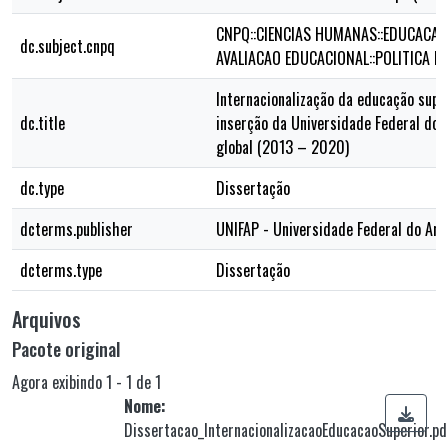
CNPQ::CIENCIAS HUMANAS::EDUCACAO
dc.subject.cnpq
AVALIACAO EDUCACIONAL::POLITICA E
Internacionalização da educação super
dc.title
inserção da Universidade Federal do
global (2013 – 2020)
dc.type
Dissertação
dcterms.publisher
UNIFAP - Universidade Federal do Am
dcterms.type
Dissertação
Arquivos
Pacote original
Agora exibindo
1 - 1 de 1
Nome:
Dissertacao_InternacionalizacaoEducacaoSuperior.pd