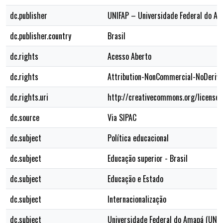
dc.publisher
UNIFAP – Universidade Federal do A
dc.publisher.country
Brasil
dc.rights
Acesso Aberto
dc.rights
Attribution-NonCommercial-NoDerivs
dc.rights.uri
http://creativecommons.org/licenses
dc.source
Via SIPAC
dc.subject
Política educacional
dc.subject
Educação superior - Brasil
dc.subject
Educação e Estado
dc.subject
Internacionalização
dc.subject
Universidade Federal do Amapá (UNIF