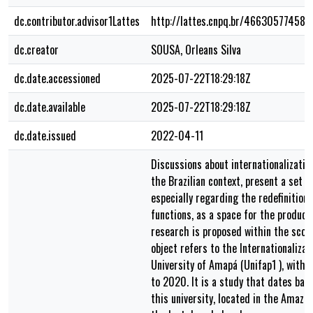
dc.contributor.advisor1Lattes
http://lattes.cnpq.br/466305774587
dc.creator
SOUSA, Orleans Silva
dc.date.accessioned
2025-07-22T18:29:18Z
dc.date.available
2025-07-22T18:29:18Z
dc.date.issued
2022-04-11
Discussions about internationalization
the Brazilian context, present a set o
especially regarding the redefinition 
functions, as a space for the product
research is proposed within the scop
object refers to the Internationalizat
University of Amapá (Unifap1 ), with
to 2020. It is a study that dates back
this university, located in the Amazo