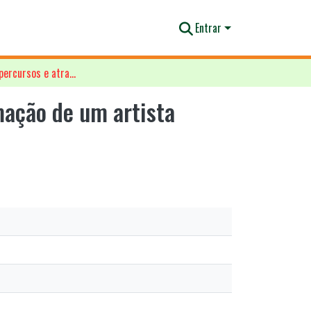
Entrar
Bilhete de embarque: percursos e atravessamento e da formação de um artista multiarte no Grupo Imagem e Cia
mação de um artista