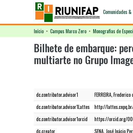
Comunidades & 
Início
Campus Marco Zero
Monografias de Especi
Bilhete de embarque: per
multiarte no Grupo Imag
dc.contributor.advisor1
FERREIRA, Frederico 
dc.contributor.advisor1Lattes
http://lattes.cnpq
dc.contributor.advisor1orcid
https://orcid.org/
dc.creator
SENA, José Inácio Per