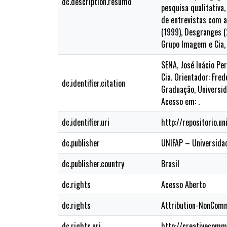
dc.description.resumo
pesquisa qualitativa
de entrevistas com a
(1999), Desgranges (
Grupo Imagem e Cia,
SENA, José Inácio Pe
Cia. Orientador: Fre
dc.identifier.citation
Graduação, Universid
Acesso em: .
dc.identifier.uri
http://repositorio.u
dc.publisher
UNIFAP – Universida
dc.publisher.country
Brasil
dc.rights
Acesso Aberto
dc.rights
Attribution-NonComm
dc.rights.uri
http://creativecomm