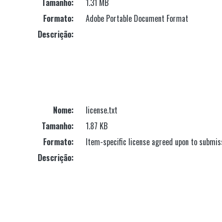
Tamanho:
1.31 MB
Formato:
Adobe Portable Document Format
Descrição:
Nome:
license.txt
Tamanho:
1.87 KB
Formato:
Item-specific license agreed upon to submis
Descrição: