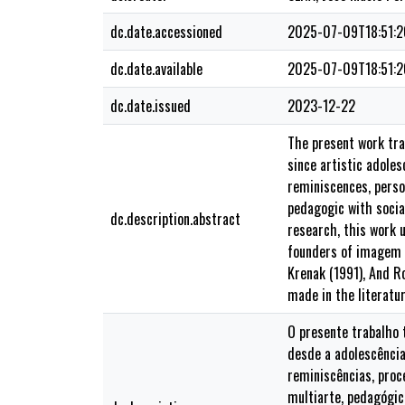
dc.date.accessioned
2025-07-09T18:51:
dc.date.available
2025-07-09T18:51:
dc.date.issued
2023-12-22
The present work trac
since artistic adole
reminiscences, perso
pedagogic with social
dc.description.abstract
research, this work u
founders of imagem a
Krenak (1991), And R
made in the literatu
O presente trabalho 
desde a adolescência
reminiscências, proc
multiarte, pedagógi