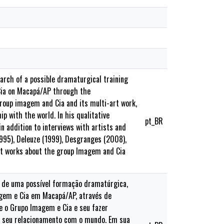
earch of a possible dramaturgical training
 Cia on Macapá/AP through the
group imagem and Cia and its multi-art work,
ip with the world. In his qualitative
pt_BR
n addition to interviews with artists and
995), Deleuze (1999), Desgranges (2008),
ast works about the group Imagem and Cia
ca de uma possível formação dramatúrgica,
magem e Cia em Macapá/AP, através de
te o Grupo Imagem e Cia e seu fazer
m seu relacionamento com o mundo. Em sua