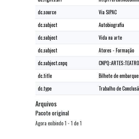
dc.source
Via SIPAC
dc.subject
Autobiografia
dc.subject
Vida na arte
dc.subject
Atores - Formação
dc.subject.cnpq
CNPQ::ARTES::TEATR
dc.title
Bilhete de embarque
dc.type
Trabalho de Conclusã
Arquivos
Pacote original
Agora exibindo
1 - 1 de 1