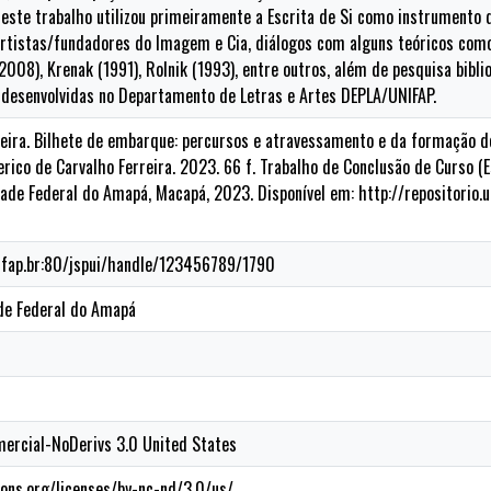
, este trabalho utilizou primeiramente a Escrita de Si como instrumento
rtistas/fundadores do Imagem e Cia, diálogos com alguns teóricos como 
2008), Krenak (1991), Rolnik (1993), entre outros, além de pesquisa bibli
 desenvolvidas no Departamento de Letras e Artes DEPLA/UNIFAP.
reira. Bilhete de embarque: percursos e atravessamento e da formação 
derico de Carvalho Ferreira. 2023. 66 f. Trabalho de Conclusão de Curso 
ade Federal do Amapá, Macapá, 2023. Disponível em: http://repositorio.
nifap.br:80/jspui/handle/123456789/1790
de Federal do Amapá
ercial-NoDerivs 3.0 United States
ons.org/licenses/by-nc-nd/3.0/us/