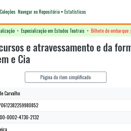
Coleções
Navegar no Repositório
Estatísticas
alização
Especialização em Estudos Teatrais
cursos e atravessamento e da for
em e Cia
Página do item simplificado
de Carvalho
.br/0612382259980852
0000-0002-4730-2132
eira