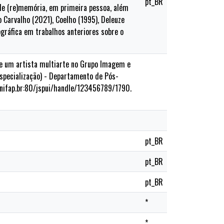
pt_BR
 de (re)memória, em primeira pessoa, além
Carvalho (2021), Coelho (1995), Deleuze
ográfica em trabalhos anteriores sobre o
de um artista multiarte no Grupo Imagem e
(Especialização) - Departamento de Pós-
unifap.br:80/jspui/handle/123456789/1790.
pt_BR
pt_BR
pt_BR
*
*