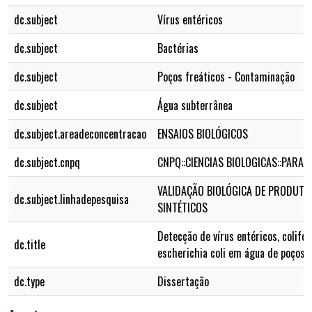
dc.subject
Vírus entéricos
dc.subject
Bactérias
dc.subject
Poços freáticos - Contaminação
dc.subject
Água subterrânea
dc.subject.areadeconcentracao
ENSAIOS BIOLÓGICOS
dc.subject.cnpq
CNPQ::CIENCIAS BIOLOGICAS::PARAS
VALIDAÇÃO BIOLÓGICA DE PRODUTO
dc.subject.linhadepesquisa
SINTÉTICOS
Detecção de vírus entéricos, colifo
dc.title
escherichia coli em água de poços
dc.type
Dissertação