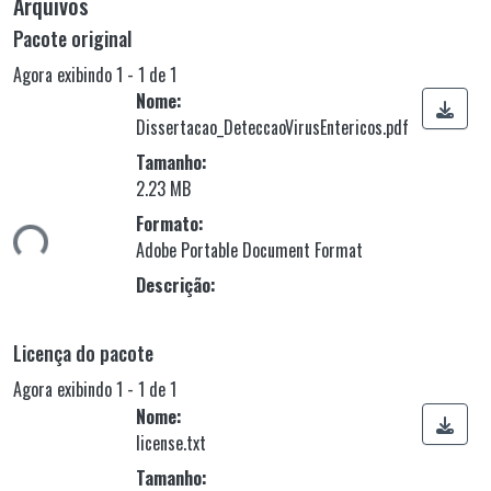
Arquivos
Pacote original
Agora exibindo
1 - 1 de 1
Nome:
Dissertacao_DeteccaoVirusEntericos.pdf
Tamanho:
rregando...
2.23 MB
Formato:
Adobe Portable Document Format
Descrição:
Licença do pacote
Agora exibindo
1 - 1 de 1
Nome:
license.txt
Tamanho: