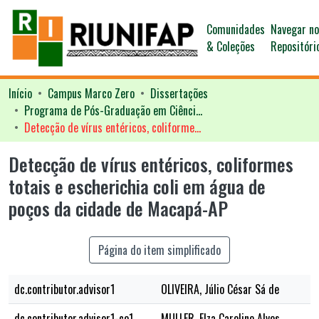
Comunidades
Navegar n
& Coleções
Repositóri
Início
Campus Marco Zero
Dissertações
Programa de Pós-Graduação em Ciências da Saúde - PPGCS
Detecção de vírus entéricos, coliformes totais e escherichia coli em água de poços da cidade de Macapá-AP
Detecção de vírus entéricos, coliformes
totais e escherichia coli em água de
poços da cidade de Macapá-AP
Página do item simplificado
dc.contributor.advisor1
OLIVEIRA, Júlio César Sá de
dc.contributor.advisor1-co1
MULLER, Elza Caroline Alves