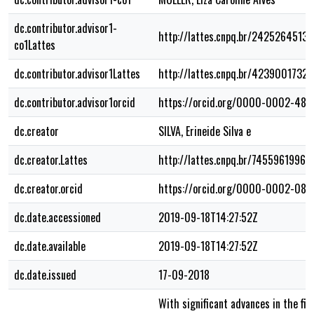
dc.contributor.advisor1-
http://lattes.cnpq.br/2425264513
co1Lattes
dc.contributor.advisor1Lattes
http://lattes.cnpq.br/4239001732
dc.contributor.advisor1orcid
https://orcid.org/0000-0002-48
dc.creator
SILVA, Erineide Silva e
dc.creator.Lattes
http://lattes.cnpq.br/7455961996
dc.creator.orcid
https://orcid.org/0000-0002-088
dc.date.accessioned
2019-09-18T14:27:52Z
dc.date.available
2019-09-18T14:27:52Z
dc.date.issued
17-09-2018
With significant advances in the fie