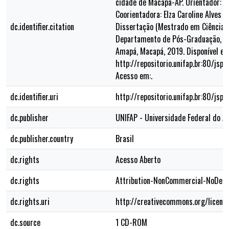
cidade de Macapá-AP. Orientador: Júl
Coorientadora: Elza Caroline Alves Mu
dc.identifier.citation
Dissertação (Mestrado em Ciências
Departamento de Pós-Graduação, Un
Amapá, Macapá, 2019. Disponível em
http://repositorio.unifap.br:80/jsp
Acesso em:.
dc.identifier.uri
http://repositorio.unifap.br:80/js
dc.publisher
UNIFAP - Universidade Federal do 
dc.publisher.country
Brasil
dc.rights
Acesso Aberto
dc.rights
Attribution-NonCommercial-NoDeriv
dc.rights.uri
http://creativecommons.org/licens
dc.source
1 CD-ROM