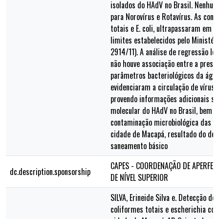
isolados do HAdV no Brasil. Nenhum
para Norovírus e Rotavírus. As con
totais e E. coli, ultrapassaram em 
limites estabelecidos pelo Ministér
2914/11). A análise de regressão l
não houve associação entre a prese
parâmetros bacteriológicos da água
evidenciaram a circulação de vírus 
provendo informações adicionais so
molecular do HAdV no Brasil, bem c
contaminação microbiológica das á
cidade de Macapá, resultado do defi
saneamento básico
CAPES - COORDENAÇÃO DE APERFEI
dc.description.sponsorship
DE NÍVEL SUPERIOR
SILVA, Erineide Silva e. Detecção de 
coliformes totais e escherichia col