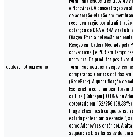
Foram analisados três tipos de víru
e Norovírus). A concentração viral f
de adsorção-eluição em membrana 
reconcentração por ultrafiltração n
obtenção do DNA e RNA viral utilizo
Qiagen. Para a detecção molecular
Reação em Cadeia Mediada pela Po
convencional) e PCR em tempo real 
norovírus. Os produtos positivos d
dc.description.resumo
foram submetidos a sequenciamento
comparadas a outras obtidas em u
(GeneBank). A quantificação de coli
Escherichia coli, também foram de
cultura (Colipaper). O DNA de Adeno
detectado em 152/256 (59,38%) das
filogenética mostrou que os isolad
estudo pertenciam a espécie F, subt
como Adenovírus entérico). A alta 
sequências brasileiras evidencia a 