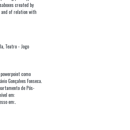
saboxes created by
and of relation with
la
,
Teatro - Jogo
o powerpoint como
ávio Gonçalves Fonseca.
epartamento de Pós-
ível em:
esso em:.