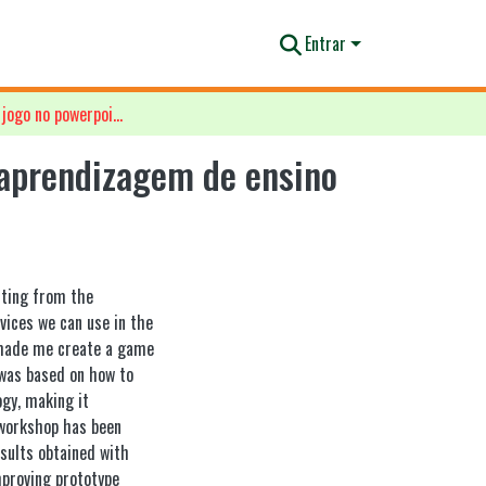
Entrar
Rasaboxes digital: um jogo no powerpoint como recurso de aprendizagem de ensino de teatro
 aprendizagem de ensino
rting from the
vices we can use in the
 made me create a game
was based on how to
ogy, making it
 workshop has been
esults obtained with
mproving prototype