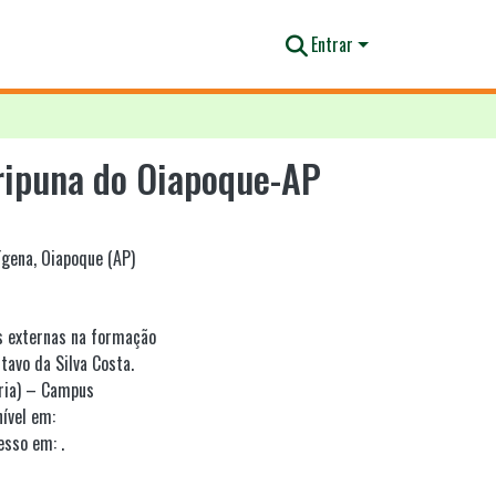
Entrar
aripuna do Oiapoque-AP
ígena
,
Oiapoque (AP)
as externas na formação
tavo da Silva Costa.
ória) – Campus
ível em:
esso em: .