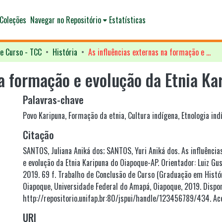
Coleções
Navegar no Repositório
Estatísticas
e Curso - TCC
História
As influências externas na formação e evolução da Etnia Karipuna do Oiapoque-AP
na formação e evolução da Etnia K
Palavras-chave
Povo Karipuna
,
Formação da etnia
,
Cultura indígena
,
Etnologia ind
Citação
SANTOS, Juliana Aniká dos; SANTOS, Yuri Aniká dos. As influênci
e evolução da Etnia Karipuna do Oiapoque-AP. Orientador: Luiz Gus
2019. 69 f. Trabalho de Conclusão de Curso (Graduação em Hist
Oiapoque, Universidade Federal do Amapá, Oiapoque, 2019. Dispon
http://repositorio.unifap.br:80/jspui/handle/123456789/434. Ac
URI