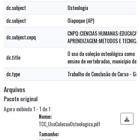
dc.subject
Osteologia
dc.subject
Oiapoque (AP)
CNPQ::CIENCIAS HUMANAS::EDUCACAO
dc.subject.cnpq
APRENDIZAGEM::METODOS E TECNICAS
O uso da coleção osteológica como re
dc.title
ensino de vertebrados, município de
dc.type
Trabalho de Conclusão de Curso - Gr
Arquivos
Pacote original
Agora exibindo
1 - 1 de 1
Nome:
TCC_UsoColecaoOsteologica.pdf
Tamanho: