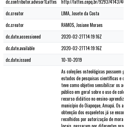
dc.contributor.advisor1Lattes
http://lattes.cnpq.br/929374143740
dc.creator
LIMA, Josete da Costa
dc.creator
RAMOS, Josiane Moraes
dc.date.accessioned
2020-02-27T14:19:16Z
dc.date.available
2020-02-27T14:19:16Z
dc.date.issued
10-10-2019
As coleções osteológicas possuem gr
estudos de pesquisas científicas e di
teve como objetivo sensibilizar os ac
público em geral sobre o uso de cole
recurso didático no ensino-aprendiza
município do Oiapoque, Amapá. Os an
obtenção dos esqueletos já se encon
recolhidos por autorização de mora
locais, passaram por diferentes proc