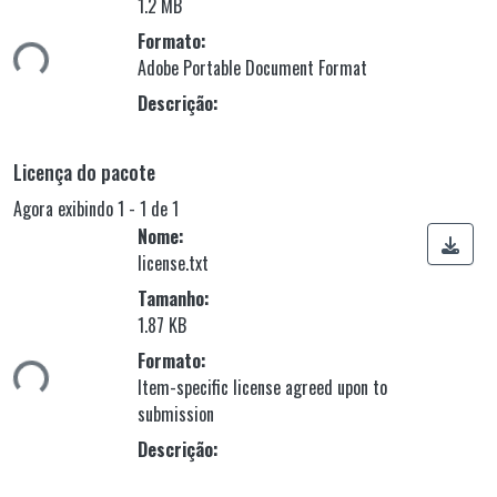
1.2 MB
gando...
Formato:
Adobe Portable Document Format
Descrição:
Licença do pacote
Agora exibindo
1 - 1 de 1
Nome:
license.txt
Tamanho:
1.87 KB
gando...
Formato:
Item-specific license agreed upon to
submission
Descrição: