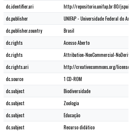
dc.identifier.uri
http://repositorio.unifap.br:80/jsp
dc.publisher
UNIFAP - Universidade Federal do Am
dc.publisher.country
Brasil
dc.rights
Acesso Aberto
dc.rights
Attribution-NonCommercial-NoDerivs
dc.rights.uri
http://creativecommons.org/licenses
dc.source
1 CD-ROM
dc.subject
Biodiversidade
dc.subject
Zoologia
dc.subject
Educação
dc.subject
Recurso didático