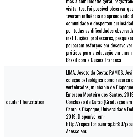
mas a comunidade geral, registrando
visitantes. Foi possível observar que 
tiveram influência no aprendizado dos
comunidade e despertou curiosidade. 
por todas as dificuldades observadas
instituições, professores, pesquisad
pouparam esforços em desenvolver m
práticos para a educação em uma regi
Brasil com a Guiana Francesa
LIMA, Josete da Costa; RAMOS, Josian
coleção osteológica como recurso did
vertebrados, município de Oiapoque, 
Emerson Monteiro dos Santos. 2019. 4
dc.identifier.citation
Conclusão de Curso (Graduação em Ci
Campus Oiapoque, Universidade Feder
2019. Disponível em:
http://repositorio.unifap.br:80/jspu
Acesso em: .