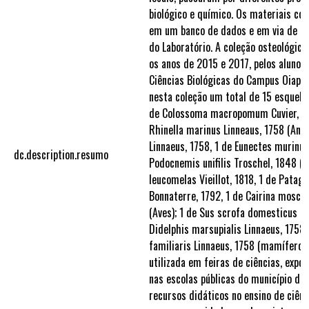
biológico e químico. Os materiais co
em um banco de dados e em via de t
do Laboratório. A coleção osteológica
os anos de 2015 e 2017, pelos alunos
Ciências Biológicas do Campus Oiapo
nesta coleção um total de 15 esquele
de Colossoma macropomum Cuvier, 181
Rhinella marinus Linneaus, 1758 (Anfí
Linnaeus, 1758, 1 de Eunectes murinus
dc.description.resumo
Podocnemis unifilis Troschel, 1848 (R
leucomelas Vieillot, 1818, 1 de Patag
Bonnaterre, 1792, 1 de Cairina mosch
(Aves); 1 de Sus scrofa domesticus Li
Didelphis marsupialis Linnaeus, 1758,
familiaris Linnaeus, 1758 (mamíferos)
utilizada em feiras de ciências, expos
nas escolas públicas do município de
recursos didáticos no ensino de ciênci