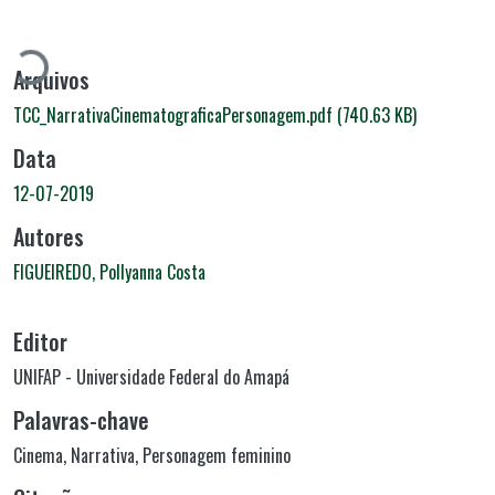
egando...
Arquivos
TCC_NarrativaCinematograficaPersonagem.pdf
(740.63 KB)
Data
12-07-2019
Autores
FIGUEIREDO, Pollyanna Costa
Editor
UNIFAP - Universidade Federal do Amapá
Palavras-chave
Cinema
,
Narrativa
,
Personagem feminino