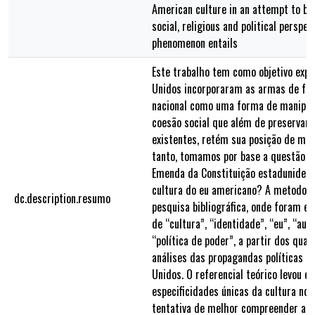
American culture in an attempt to be
social, religious and political perspec
phenomenon entails
Este trabalho tem como objetivo exp
Unidos incorporaram as armas de fo
nacional como uma forma de manipula
coesão social que além de preservar 
existentes, retém sua posição de maio
tanto, tomamos por base a questão 
Emenda da Constituição estadunidens
cultura do eu americano? A metodolog
dc.description.resumo
pesquisa bibliográfica, onde foram e
de “cultura”, “identidade”, “eu”, “auto
“política de poder”, a partir dos qua
análises das propagandas políticas e
Unidos. O referencial teórico levou e
especificidades únicas da cultura no
tentativa de melhor compreender as p