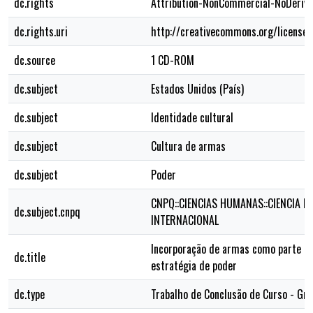
dc.rights
Attribution-NonCommercial-NoDerivs
dc.rights.uri
http://creativecommons.org/licenses
dc.source
1 CD-ROM
dc.subject
Estados Unidos (País)
dc.subject
Identidade cultural
dc.subject
Cultura de armas
dc.subject
Poder
CNPQ::CIENCIAS HUMANAS::CIENCIA PO
dc.subject.cnpq
INTERNACIONAL
Incorporação de armas como parte d
dc.title
estratégia de poder
dc.type
Trabalho de Conclusão de Curso - Gr