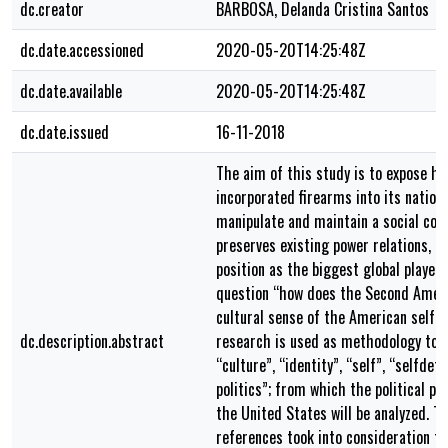
dc.creator
BARBOSA, Delanda Cristina Santos
dc.date.accessioned
2020-05-20T14:25:48Z
dc.date.available
2020-05-20T14:25:48Z
dc.date.issued
16-11-2018
The aim of this study is to expose h
incorporated firearms into its nationa
manipulate and maintain a social cohe
preserves existing power relations, bu
position as the biggest global player.
question “how does the Second Amen
cultural sense of the American self?”
dc.description.abstract
research is used as methodology to e
“culture”, “identity”, “self”, “selfde
politics”; from which the political pr
the United States will be analyzed. T
references took into consideration t