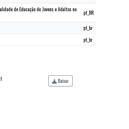
alidade de Educação de Jovens e Adultos no
pt_BR
pt_br
pt_br
df
Baixar