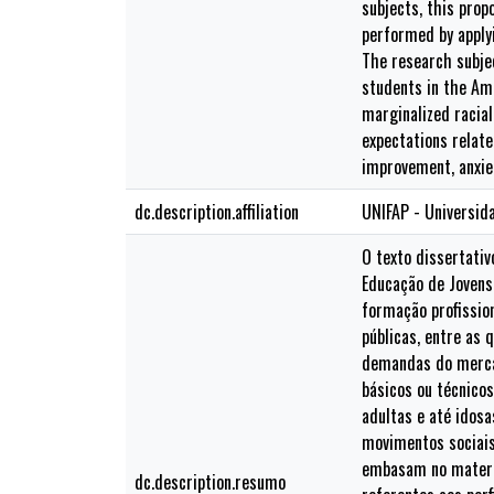
subjects, this prop
performed by applyi
The research subjec
students in the Am
marginalized racial
expectations relate
improvement, anxie
dc.description.affiliation
UNIFAP - Universid
O texto dissertati
Educação de Jovens 
formação profission
públicas, entre as 
demandas do mercad
básicos ou técnicos
adultas e até idosa
movimentos sociais
embasam no materia
dc.description.resumo