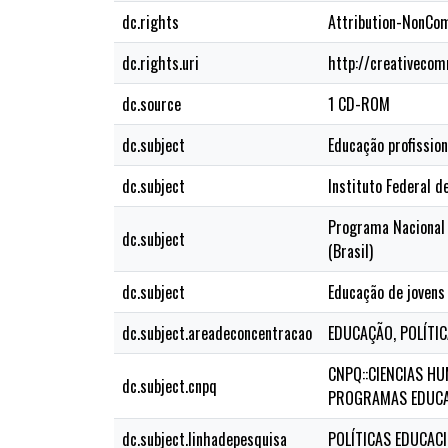
dc.rights
Attribution-NonCom
dc.rights.uri
http://creativecom
dc.source
1 CD-ROM
dc.subject
Educação profission
dc.subject
Instituto Federal d
Programa Nacional 
dc.subject
(Brasil)
dc.subject
Educação de jovens
dc.subject.areadeconcentracao
EDUCAÇÃO, POLÍTI
CNPQ::CIENCIAS HU
dc.subject.cnpq
PROGRAMAS EDUCA
dc.subject.linhadepesquisa
POLÍTICAS EDUCAC