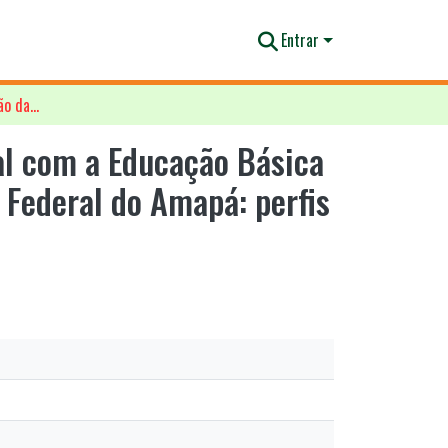
Entrar
O Programa Nacional de Integração da Educação Profissional com a Educação Básica na Modalidade de Educação de Jovens e Adultos no Instituto Federal do Amapá: perfis e expectativas de estudantes
al com a Educação Básica
 Federal do Amapá: perfis