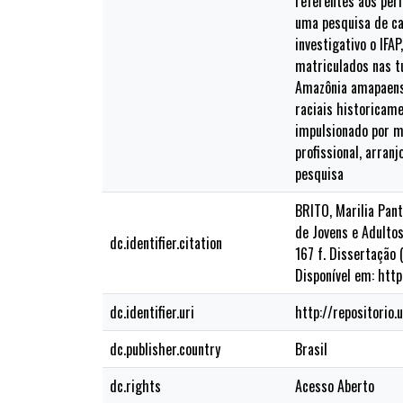
referentes aos perf
uma pesquisa de ca
investigativo o IF
matriculados nas t
Amazônia amapaense
raciais historicame
impulsionado por m
profissional, arra
pesquisa
BRITO, Marilia Pan
de Jovens e Adultos
dc.identifier.citation
167 f. Dissertação
Disponível em: htt
dc.identifier.uri
http://repositorio
dc.publisher.country
Brasil
dc.rights
Acesso Aberto