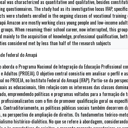
osal was characterized as quantitative and qualitative, besides constitut
ng questionnaires. The study had as its investigative locus IFAP, specifi
ts were students enrolled in the ongoing classes of vocational training
apá Amazon are mostly working class young people and low-income adults
 groups. When resuming their school career, now interrupted, this group 
d mainly to the acquisition of knowledge, professional qualification, be
ties considered met by less than half of the research subjects
ade Federal do Amapá
vo aborda o Programa Nacional de Integração da Educação Profissional c
e Adultos (PROEJA). O objetivo central consistiu em analisar o perfil e
al no PROEJA, no Instituto Federal do Amapá (IFAP). Partiu-se da perspe
quais as educacionais, têm relação com os interesses das classes dominan
o, empreendendo políticas e programas voltados para a formação de tra
 profissionalizantes com o fim de promover qualificação geral ou específ
s. Contraditoriamente, as políticas públicas sociais também decorrem da
, na perspectiva de ampliação de direitos. Os fundamentos teórico-met
lismo histórico-dialético. No que se refere à abordagem, considerando