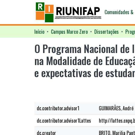
Comunidades & 
Início
Campus Marco Zero
Dissertações
O Programa Nacional de I
na Modalidade de Educaçã
e expectativas de estuda
dc.contributor.advisor1
GUIMARÃES, André 
dc.contributor.advisor1Lattes
http://lattes.cnp
dc.creator
BRITO, Marilia Pant