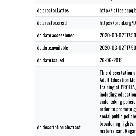
dc.creator.Lattes
http://lattes.cnp
dc.creator.orcid
https://orcid.or
dc.date.accessioned
2020-03-02T17:50
dc.date.available
2020-03-02T17:50
dc.date.issued
26-06-2019
This dissertation a
Adult Education Mod
training at PROEJA,
including education
undertaking policie
order to promote ge
social public polic
broadening rights. 
dc.description.abstract
materialism. Regard