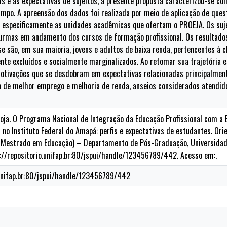
is e às expectativas de sujeitos, a presente proposta caracterizou-se co
mpo. A apreensão dos dados foi realizada por meio de aplicação de ques
AP, especificamente as unidades acadêmicas que ofertam o PROEJA. Os su
urmas em andamento dos cursos de formação profissional. Os resultad
 são, em sua maioria, jovens e adultos de baixa renda, pertencentes à c
nte excluídos e socialmente marginalizados. Ao retomar sua trajetória e
otivações que se desdobram em expectativas relacionadas principalment
njo de melhor emprego e melhoria de renda, anseios considerados atendi
toja. O Programa Nacional de Integração da Educação Profissional com a
 no Instituto Federal do Amapá: perfis e expectativas de estudantes. Or
 (Mestrado em Educação) – Departamento de Pós-Graduação, Universidad
p://repositorio.unifap.br:80/jspui/handle/123456789/442. Acesso em:.
.unifap.br:80/jspui/handle/123456789/442