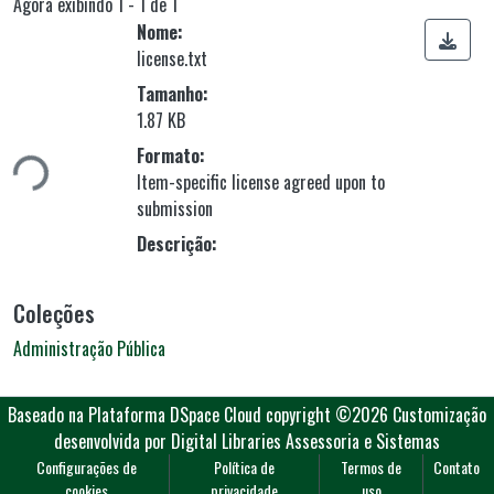
Agora exibindo
1 - 1 de 1
Nome:
license.txt
Tamanho:
rregando...
1.87 KB
Formato:
Item-specific license agreed upon to
submission
Descrição:
Coleções
Administração Pública
Baseado na Plataforma DSpace Cloud
copyright ©2026
Customização
desenvolvida por Digital Libraries Assessoria e Sistemas
Configurações de
Política de
Termos de
Contato
cookies
privacidade
uso