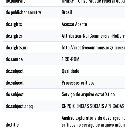
dc.publisher
UNIFAP - Universidade Federal do Am
dc.publisher.country
Brasil
dc.rights
Acesso Aberto
dc.rights
Attribution-NonCommercial-NoDerivs
dc.rights.uri
http://creativecommons.org/licenses
dc.source
1 CD-ROM
dc.subject
Qualidade
dc.subject
Processos críticos
dc.subject
Serviço de arquivo estatístico
dc.subject.cnpq
CNPQ::CIENCIAS SOCIAIS APLICADAS
Análise exploratória da descrição no
dc.title
críticos no serviço de arquivo médico