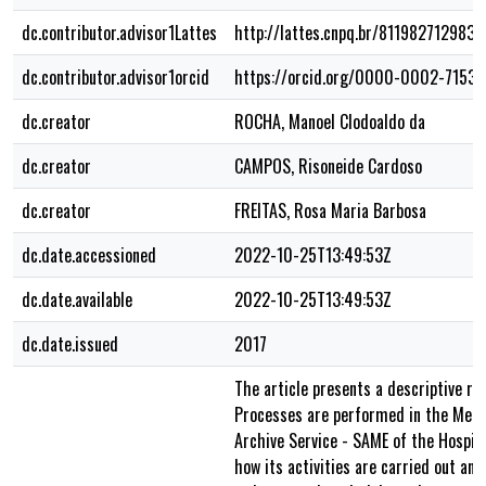
dc.contributor.advisor1Lattes
http://lattes.cnpq.br/811982712983
dc.contributor.advisor1orcid
https://orcid.org/0000-0002-7153-
dc.creator
ROCHA, Manoel Clodoaldo da
dc.creator
CAMPOS, Risoneide Cardoso
dc.creator
FREITAS, Rosa Maria Barbosa
dc.date.accessioned
2022-10-25T13:49:53Z
dc.date.available
2022-10-25T13:49:53Z
dc.date.issued
2017
The article presents a descriptive re
Processes are performed in the Medic
Archive Service - SAME of the Hospit
how its activities are carried out an