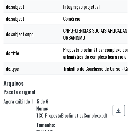
dc.subject
Integração projetual
dc.subject
Comércio
CNPQ::CIENCIAS SOCIAIS APLICADAS:
dc.subject.cnpq
URBANISMO
Proposta bioclimática: complexo come
dc.title
urbanística do complexo beira rio e 
dc.type
Trabalho de Conclusão de Curso - Gr
Arquivos
Pacote original
Agora exibindo
1 - 5 de 6
Nome:
TCC_PropostaBioclimaticaComplexo.pdf
Tamanho: