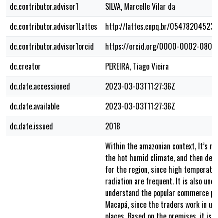
dc.contributor.advisor1
SILVA, Marcelle Vilar da
dc.contributor.advisor1Lattes
http://lattes.cnpq.br/05478204523
dc.contributor.advisor1orcid
https://orcid.org/0000-0002-0800
dc.creator
PEREIRA, Tiago Vieira
dc.date.accessioned
2023-03-03T11:27:36Z
dc.date.available
2023-03-03T11:27:36Z
dc.date.issued
2018
Within the amazonian context, It’s n
the hot humid climate, and then deve
for the region, since high temperatur
radiation are frequent. It is also und
understand the popular commerce pres
Macapá, since the traders work in un
places. Based on the premises, it is e