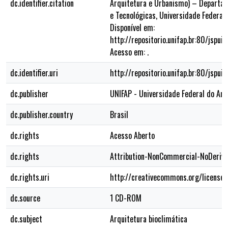
dc.identifier.citation
Arquitetura e Urbanismo) – Departam
e Tecnológicas, Universidade Federal
Disponível em:
http://repositorio.unifap.br:80/jspu
Acesso em: .
dc.identifier.uri
http://repositorio.unifap.br:80/jsp
dc.publisher
UNIFAP - Universidade Federal do Am
dc.publisher.country
Brasil
dc.rights
Acesso Aberto
dc.rights
Attribution-NonCommercial-NoDerivs
dc.rights.uri
http://creativecommons.org/licenses
dc.source
1 CD-ROM
dc.subject
Arquitetura bioclimática