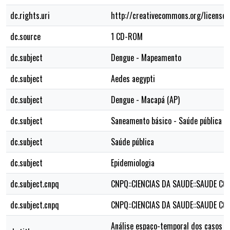
dc.rights.uri
http://creativecommons.org/licenses
dc.source
1 CD-ROM
dc.subject
Dengue - Mapeamento
dc.subject
Aedes aegypti
dc.subject
Dengue - Macapá (AP)
dc.subject
Saneamento básico - Saúde pública
dc.subject
Saúde pública
dc.subject
Epidemiologia
dc.subject.cnpq
CNPQ::CIENCIAS DA SAUDE::SAUDE COL
dc.subject.cnpq
CNPQ::CIENCIAS DA SAUDE::SAUDE COL
Análise espaço-temporal dos casos d