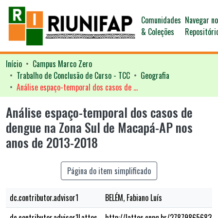
Comunidades
Navegar n
& Coleções
Repositóri
Início
Campus Marco Zero
Trabalho de Conclusão de Curso - TCC
Geografia
Análise espaço-temporal dos casos de dengue na Zona Sul de Macapá-AP nos anos de 2013-2018
Análise espaço-temporal dos casos de
dengue na Zona Sul de Macapá-AP nos
anos de 2013-2018
Página do item simplificado
dc.contributor.advisor1
BELÉM, Fabiano Luís
dc.contributor.advisor1Lattes
http://lattes.cnpq.br/278798656838