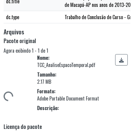
dc.title
de Macapá-AP nos anos de 2013-201
dc.type
Trabalho de Conclusão de Curso - Gr
Arquivos
Pacote original
Agora exibindo
1 - 1 de 1
Nome:
TCC_AnaliseEspacoTemporal.pdf
Tamanho:
2.17 MB
Formato:
ando...
Adobe Portable Document Format
Descrição:
Licença do pacote