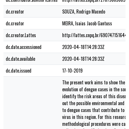
dc.creator
SOUZA, Rodrigo Macedo
dc.creator
MEIRA, Isaias Jacob Gantuss
dc.creator.Lattes
http://lattes.cnpq.br/69074715164
dc.date.accessioned
2020-04-18T14:28:33Z
dc.date.available
2020-04-18T14:28:33Z
dc.date.issued
17-10-2019
The present work aims to show the t
evolution of dengue cases in the sou
identify the risk areas of this diseas
out the possible environmental and h
to dengue cases that contribute to t
virus in this region. For this research
methodological procedures were carri