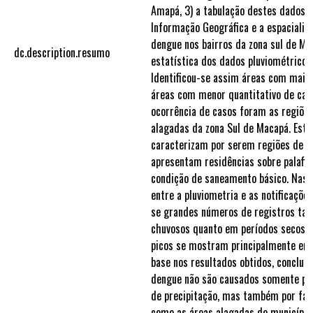
Amapá, 3) a tabulação destes dados 
Informação Geográfica e a espacializ
dengue nos bairros da zona sul de Mac
dc.description.resumo
estatística dos dados pluviométricos
Identificou-se assim áreas com maior
áreas com menor quantitativo de cas
ocorrência de casos foram as regiõe
alagadas da zona Sul de Macapá. Esta
caracterizam por serem regiões de pe
apresentam residências sobre palafit
condição de saneamento básico. Nas a
entre a pluviometria e as notificaçõe
se grandes números de registros tan
chuvosos quanto em períodos secos, 
picos se mostram principalmente em
base nos resultados obtidos, conclui
dengue não são causados somente pe
de precipitação, mas também por fato
como as áreas alagadas do municípi