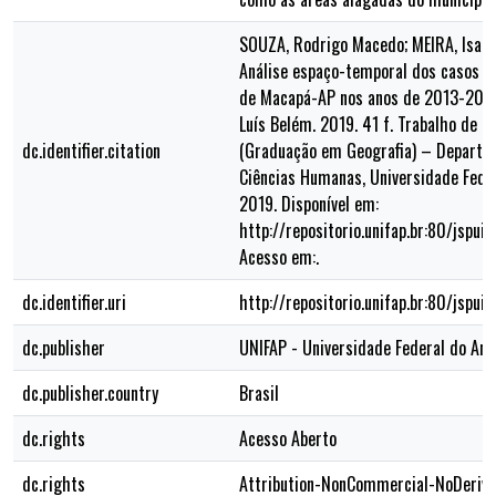
SOUZA, Rodrigo Macedo; MEIRA, Isaia
Análise espaço-temporal dos casos d
de Macapá-AP nos anos de 2013-2018.
Luís Belém. 2019. 41 f. Trabalho de C
dc.identifier.citation
(Graduação em Geografia) – Departam
Ciências Humanas, Universidade Fede
2019. Disponível em:
http://repositorio.unifap.br:80/jspu
Acesso em:.
dc.identifier.uri
http://repositorio.unifap.br:80/jspu
dc.publisher
UNIFAP - Universidade Federal do Am
dc.publisher.country
Brasil
dc.rights
Acesso Aberto
dc.rights
Attribution-NonCommercial-NoDerivs